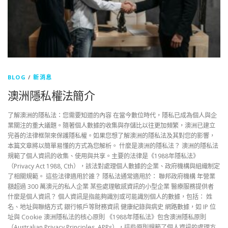
BLOG
/
新消息
澳洲隱私權法簡介
了解澳洲的隱私法：您需要知道的內容 在當今數位時代，隱私已成為個人與企
業關注的重大議題。隨著個人數據的收集與存儲比以往更加頻繁，澳洲已建立
完善的法律框架來保護隱私權。如果您想了解澳洲的隱私法及其對您的影響，
本篇文章將以簡單易懂的方式為您解析。 什麼是澳洲的隱私法？ 澳洲的隱私法
規範了個人資訊的收集、使用與共享。主要的法律是《1988年隱私法》
（Privacy Act 1988, Cth），該法對處理個人數據的企業、政府機構與組織制定
了相關規範。 這些法律適用於誰？ 隱私法通常適用於： 聯邦政府機構 年營業
額超過 300 萬澳元的私人企業 某些處理敏感資訊的小型企業 醫療服務提供者
什麼是個人資訊？ 個人資訊是指能夠識別或可能識別個人的數據，包括： 姓
名、地址與聯絡方式 銀行帳戶等財務資訊 健康紀錄與病史 網路數據，如 IP 位
址與 Cookie 澳洲隱私法的核心原則 《1988年隱私法》包含澳洲隱私原則
（Australian Privacy Principles, APPs），這些原則規範了個人資訊的處理方