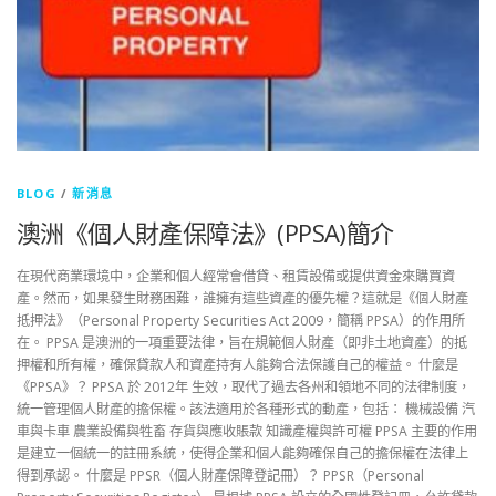
BLOG
/
新消息
澳洲《個人財產保障法》(PPSA)簡介
在現代商業環境中，企業和個人經常會借貸、租賃設備或提供資金來購買資
產。然而，如果發生財務困難，誰擁有這些資產的優先權？這就是《個人財產
抵押法》（Personal Property Securities Act 2009，簡稱 PPSA）的作用所
在。 PPSA 是澳洲的一項重要法律，旨在規範個人財產（即非土地資產）的抵
押權和所有權，確保貸款人和資產持有人能夠合法保護自己的權益。 什麼是
《PPSA》？ PPSA 於 2012年 生效，取代了過去各州和領地不同的法律制度，
統一管理個人財產的擔保權。該法適用於各種形式的動產，包括： 機械設備 汽
車與卡車 農業設備與牲畜 存貨與應收賬款 知識產權與許可權 PPSA 主要的作用
是建立一個統一的註冊系統，使得企業和個人能夠確保自己的擔保權在法律上
得到承認。 什麼是 PPSR（個人財產保障登記冊）？ PPSR（Personal