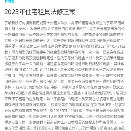
新消息
2025年住宅租賃法修正案
了解新修訂的澳洲新南威爾士州租賃法規：房東和租客需要知道的事項 新南威
爾士州（NSW）政府已經引入了重要的租賃法律修訂，旨在改善租賃市場的公
平性和透明度。這些變更旨在加強對租客的保護，同時為房東提供明確的指導
方針。無論您是房東還是租客，這些更新對於理解您在法律下的權利和義務至
關重要。 新南威爾士州租賃法律的主要變更 租金漲幅限制 從2024年10月31日
起，所有類型的租賃協議中的租金漲幅將限制為每年一次。這一變更為租客提
供了更多的財務預測性和穩定性，避免了意外的租金上漲。房東必須確保租金
漲幅符合每年一次的限制，讓租客有足夠的時間進行財務調整和規劃。 禁止收
取預付費用 從2024年10月31日起，房東和房地產代理將不再允許收取某些預
付費用，包括背景檢查費、管理費和租賃協議的準備費用。唯一允許的預付費
用將是租金、持有費和租金保證金。這一變更旨在減輕租客在租賃初期的財務
負擔。 結束“無理由”驅逐 修訂中的一項重大改革是取消“無理由”驅逐。從2025
年5月19日起，房東必須提供具體理由並附上證據，才能終止租賃契約。這項改
革確保了租客的住房穩定，防止了無理由的驅逐。房東現在必須遵循更加透明
和有根據的過程來結束租賃。 租賃物業中的寵物擁有權 在新的法律下，租客將
更容易在租賃物業中養寵物。從2025年5月19日起，房東不能無理拒絕租客飼
養寵物的請求。如果房東在21天內未對寵物請求做出回應，則該請求將自動被
視為批准。這一變更應對了新南威爾士州日益增長的寵物友好型租賃需求。 租
金支付靈活性 這些修訂還引入了關於租金支付方式的新規定。房東現在必須提