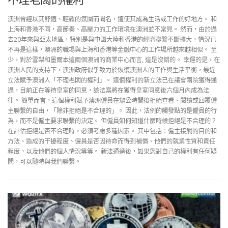
澳洲曾經以其舒適、輕鬆的氛圍而聞名，這使其成為生活或工作的好地方。 和
上海和香港不同，高節奏、高壓力的工作環境在澳洲並不常見。 然而，由於過
去20年來與亞太地區，特別是與中國大陸和香港的經濟聯繫不斷擴大，情況已
不再是這樣，澳洲的職場與上海和香港等金融中心的工作場所越來越相似。 至
少，對於雪梨和墨爾本這兩個澳洲的商業中心而言, 這是沒錯的。 幸運的是，在
澳洲人民的支持下，澳洲政府似乎致力於恢復澳洲人的工作與生活平衡，最近
立法賦予澳洲人「不理老闆的權利」。 這個權利的新立法已在議會兩院獲得通
過，目前正在等待皇室的同意，該法案將在獲得皇室同意後六個月內成為法
律。 簡單而言，這個權利賦予澳洲僱員在辦公時間後拒絕查看、閱讀或回覆僱
主聯繫的自由，「除非拒絕是不合理的」。 因此，法例的觸發點的是僱員的行
為，而不是僱主要求聯繫的決定。 但僱員如何知道什麼時候拒絕是不合理的？
在評估拒絕是否不合理時，必須考慮多種因素。 其中包括：僱主接觸的目的和
方法、造成的干擾程度、僱員是否因待命而得到補償、他們的就業性質和責任
程度，以及他們的個人情況等等。 新法通過後，如果您對自己的權利有任何疑
問，可以隨時與我們聯繫。