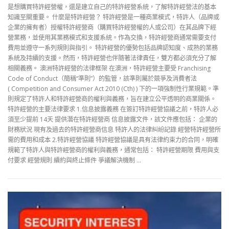
是想購買特許經營權，還是建立自己的特許經營系統，了解特許經營法的基本
知識至關重要。 什麼是特許經營？ 特許經營是一種商業模式，特許人（品牌或
企業的擁有者）授權特許經營商（購買特許經營權的人或公司）在其品牌下經
營業務，並使用其業務模式和支援系統。作為交換，特許經營商通常需要支付
費用並遵守一系列規則與指引。 特許經營的優勢包括品牌認知度、成熟的業務
系統及持續的支援。然而，特許經營也伴隨著法律責任，雙方都必須充分了解
相關義務。 澳洲特許經營的法律框架 在澳洲，特許經營主要受 Franchising
Code of Conduct（簡稱“準則”）的監管，該準則屬於競爭及消費者法
( Competition and Consumer Act 2010 (Cth) ) 下的一項強制性行業規範。準
則規定了特許人和特許經營商的權利與義務，旨在建立公平透明的商業關係。
特許經營的主要法律要求 1.信息披露義務 在簽訂特許經營協議之前，特許人必
須至少提前 14天 提供潛在特許經營商 信息披露文件，該文件應包括： 企業的
財務狀況 現有及過去的特許經營商信息 特許人的法律糾紛記錄 經營特許經營所
需的費用和成本 2.特許經營協議 特許經營協議是具有法律約束力的合同，明確
規範了特許人與特許經營商的權利與義務，通常包括： 特許經營期限 費用與支
付要求 經營規則 續約與終止條件 爭議解決機制 …