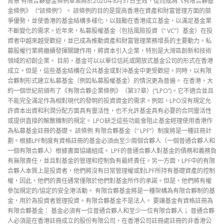
背景 有限合夥基金條例草案將於2020年8月31日生效，從而成為《有限合夥基
金條例》（“該條例”）。 該條例的目的是提高香港在資產和財富管理方面的競
爭優勢，並使香港的基金結構多樣化，以鼓勵在香港成立基金，以滿足基金業
不斷變化的需求。近年來，私募股權基金（包括風險投資（“ VC”）基金）在投
資者中越來越受歡迎，並已成為推動資產和財富管理業務增長的主要動力。私
募股權行業將繼續發揮關鍵作用，將資本引入企業，特別是大灣區創新和技術
領域的初創企業。 目前，基金可以以單位信託或開放式基金公司的形式在香港
成立。但是，這些基金結構在公共基金或對沖基金中更受歡迎。同時，以有限
合夥制形式建立私募基金（例如私募股權基金）的情況更為普遍。 在香港，大
約一個世紀前頒布了《有限合夥企業條例》（第37章）(“LPO”)。它不適合並且
不能完全滿足作為相對現代的發明的投資資金的需求。例如，LPO沒有規定允
許資本出資和利潤分配方面具有靈活性，也不允許基金具有必要的合同靈活性
或提供直接的解散機制的規定。 LPO缺乏這些功能會阻止基金經理使用香港作
為私募基金註冊的基礎。 該條例 有限合夥基金（“ LPF”）制度將是一種註冊計
劃。根據LPF制度有資格註冊的基金必須由至少兩個合夥人（一個普通合夥人和
一個有限合夥人）根據書面協議組成。 LPF的普通合夥人對基金的債務和義務負
有無限責任，並且對基金的管理和控制負有最終責任。另一方面，LPF中的有限
合夥人本質上是投資者，他們將沒有日常管理權或對LPF所持有基礎資產的控制
權，因此，他們的責任通常僅限於他們對基金所作的承諾。但是，他們將有權
參加規定的/協定的安全港活動。 有限合夥基金將是一種架構為有限合夥制的基
金，用於為投資者管理投資。有限合夥基金不是法人。 要讓基金有資格註冊為
有限合夥基金： 基金必須有一位普通合夥人和至少一位有限合夥人； 普通合夥
人必須是在香港註冊成立的股份有限公司，在香港公司註冊處註冊的非香港公