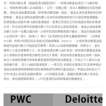
司，有限合夥企業（無論是境內還是境外），有限合夥基金或至少18歲的個
人； 每個有限合夥人必須是個人，公司，合夥企業，非法人團體或任何其他實
體； 資金必須由書面協議（即有限合夥協議）組成； 基金必須在香港設有註冊
辦事處； 基金必須有由普通合夥人任命的投資經理來執行日常投資管理職能。
投資經理必須是年滿18歲的香港居民、香港公司或在公司註冊處註冊的非香港
公司。符合這些條件的普通合夥人可以任命自己為投資經理； 基金必須由普通
合夥人任命一名獨立審計師，以每年對其財務報表進行審計； 基金的普通合夥
人必須任命一個人（負責人）執行《反洗錢和反恐怖主義融資條例》（法律第
615章）附表2所規定的反洗錢/反恐融資職能（AMLO），以使有限合夥基金能
夠達到金融行動工作組設定的標準。負責人必須是授權機構，持牌法人，會計
專業人士或法律專業人士；和 如果普通合夥人由於是另一家有限合夥基金或無
法人資格的非香港有限合夥而沒有法人資格，則該有限合夥基金必須有一個具
有法人資格的授權代表來負責管理和控制有限合夥基金。只有以下人員可以成
為授權代表： 至少18歲的香港居民； 一家公司; 註冊的非香港公司 註冊申請必
須由註冊香港律師事務所或在香港執業的律師代基金提出。申請必須包含以下
文件/信息以及指定金額的費用: – LPF的擬定名稱； 建議的普通合夥人的姓名，
地址，身份證號碼和簽名； LPF在香港的註冊辦事處的建議地址； …