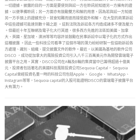
一切證據。披露的目的一方面是要使到與訟一方在聆訊前知道另一方擁有的證
據，以便準備聆訊；另一方面亦有鼓勵雙方和解的用意，因為若與訟一方知道
另一方手頭上的證據充分，就會知難而退而接受庭外和解。 在大型的商業訴訟
中這些證據可能達到數十箱之距 。這對法院及訴訟各方均造成諸多不便及壓力
。但最近十年互聯網及電子化大行其道，很多西方先進的法區如美國、加拿
大、英國、星加坡、澳洲等等均容許並鼓勵在民事訴訟中以電子化的方式作出
這種披露 。因此一些科技公司看準了這個市場的潛力紛紛研製一些協助訴訟各
方處理、識別、組織、提交披露文件的軟件。最近，以美國為基地的軟件公司
DISCO ，成功從加拿大的風險投資公司引入八千三百萬美元作為開發雲端電子
披露平台之用。其實，DISCO公司在A輪及B輪的集資當中已籌得超過十億美
元，投資者包括著名的美國科技風險投資公司Sequoia Capital， Sequoia
Capital曾經投資名重一時的科技公司包括Apple、 Google、 WhatsApp、
Instagram等等，Sequoia capital的入股可能證明DISCO的雲端電子披露平台
大有潛力。