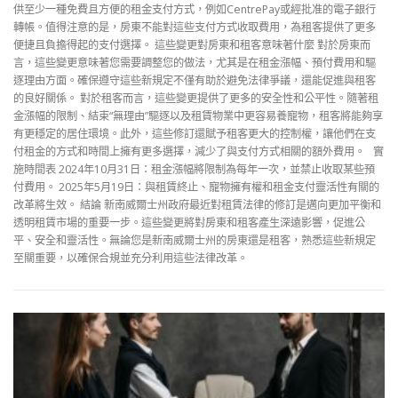
供至少一種免費且方便的租金支付方式，例如CentrePay或經批准的電子銀行
轉帳。值得注意的是，房東不能對這些支付方式收取費用，為租客提供了更多
便捷且負擔得起的支付選擇。 這些變更對房東和租客意味著什麼 對於房東而
言，這些變更意味著您需要調整您的做法，尤其是在租金漲幅、預付費用和驅
逐理由方面。確保遵守這些新規定不僅有助於避免法律爭議，還能促進與租客
的良好關係。 對於租客而言，這些變更提供了更多的安全性和公平性。隨著租
金漲幅的限制、結束“無理由”驅逐以及租賃物業中更容易養寵物，租客將能夠享
有更穩定的居住環境。此外，這些修訂還賦予租客更大的控制權，讓他們在支
付租金的方式和時間上擁有更多選擇，減少了與支付方式相關的額外費用。 實
施時間表 2024年10月31日：租金漲幅將限制為每年一次，並禁止收取某些預
付費用。 2025年5月19日：與租賃終止、寵物擁有權和租金支付靈活性有關的
改革將生效。 結論 新南威爾士州政府最近對租賃法律的修訂是邁向更加平衡和
透明租賃市場的重要一步。這些變更將對房東和租客產生深遠影響，促進公
平、安全和靈活性。無論您是新南威爾士州的房東還是租客，熟悉這些新規定
至關重要，以確保合規並充分利用這些法律改革。