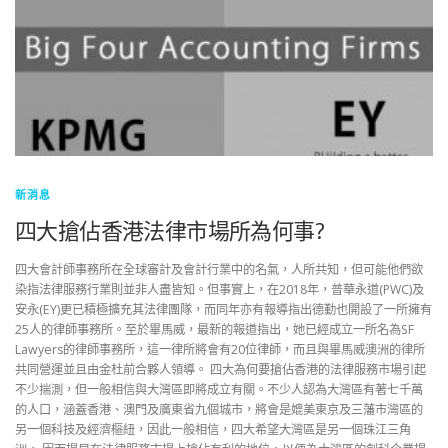
新消息
四大搶佔香港法律市場所為何事?
四大會計師事務所在全球審計及會計行業中的名氣，人所共知，但可能他們欲
染指法律服務行業則並非人盡皆知。但事實上，在2018年，普華永道(PWC)及
安永(EY)更已積極擴充其法律團隊，而同年亦有報導指出德勤也開設了一所擁有
25人的律師事務所。至於畢馬威，最新的報道指出，她已經成立一所名為SF
Lawyers的律師事務所，這一律所將會有20位律師，而且與畢馬威澳洲的律所
共同營運並且由金杜前合夥人領導。 四大為何要搶佔香港的法律服務市場引起
不少揣測，但一般相信與大灣區即將成立有關。不少人認為大灣區有著七千萬
的人口，涵蓋香港、澳門及廣東省九個城市，將會是媲美東京及三藩市灣區的
另一個科技及經濟樞紐，因此一般相信，四大希望大灣區是另一個珠江三角