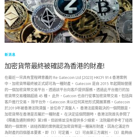
新消息
加密貨幣最終被確認為香港的財產!
在最近一宗具有里程碑意義的 Re Gatecoin Ltd [2023] HKCFI 914 香港案例
中，加密貨幣最終被正式認可為一種財產。 Gatecoin 是自 2015 年起開始營運
的一個加密貨幣交易平台，透過該平台向客戶提供服務。透過此平台進行的加
密貨幣交易種類超過 45 種。 此外，Gatcoin 也自行從事加密貨幣交易，包括與
客戶進行交易。 除平台外，Gatecoin 未以任何其他形式開展業務。Gatecoin
於2019年被香港法院清盤，並任命了清盤人。 香港法庭需裁決的一個問題是，
加密貨幣在香港是否屬於一種財產。 在決定這個問題時，香港法院首先參閱了
《釋義及通則條例》第3條，但該條並沒有提供多少線索。 法院最終參考了紐西
蘭的一個案例，該紐西蘭的案例裁定加密貨幣是一種無形財產，因為它滿足作
為財產的四個基本要素，即（1）可定義，（2）可由第三方識別，（3）能夠由